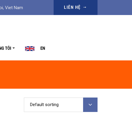
LIÊN HỆ
oi, Viet Nam
NG TÔI
EN
Default sorting