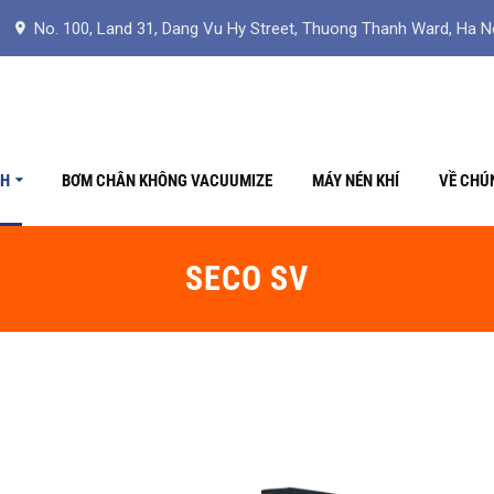
No. 100, Land 31, Dang Vu Hy Street, Thuong Thanh Ward, Ha N
CH
BƠM CHÂN KHÔNG VACUUMIZE
MÁY NÉN KHÍ
VỀ CHÚ
SECO SV