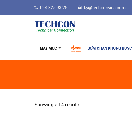
094 825 93 25
ky@techconvina.com
MÁY MÓC
BƠM CHÂN KHÔNG BUS
Showing all 4 results