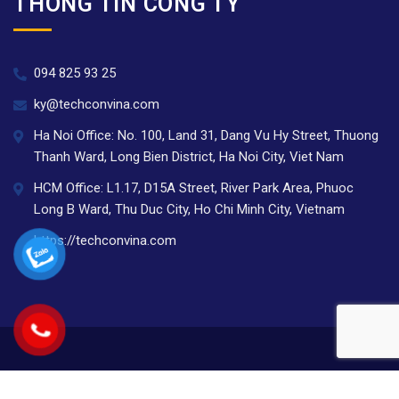
THÔNG TIN CÔNG TY
094 825 93 25
ky@techconvina.com
Ha Noi Office: No. 100, Land 31, Dang Vu Hy Street, Thuong
Thanh Ward, Long Bien District, Ha Noi City, Viet Nam
HCM Office: L1.17, D15A Street, River Park Area, Phuoc
Long B Ward, Thu Duc City, Ho Chi Minh City, Vietnam
https://techconvina.com
©2024 Công ty cổ phần TECHCON Việt Nam.