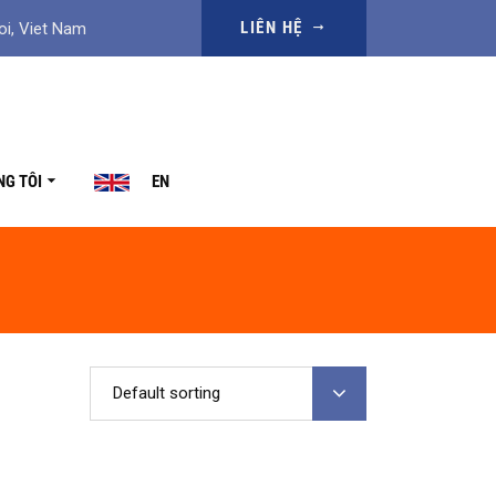
LIÊN HỆ
oi, Viet Nam
NG TÔI
EN
Default sorting