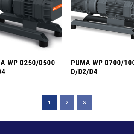
A WP 0250/0500
PUMA WP 0700/10
D4
D/D2/D4
1
2