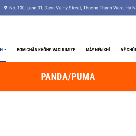
No. 100, Land 31, Dang Vu Hy Street, Thuong Thanh Ward, Ha N
CH
BƠM CHÂN KHÔNG VACUUMIZE
MÁY NÉN KHÍ
VỀ CHÚ
PANDA/PUMA