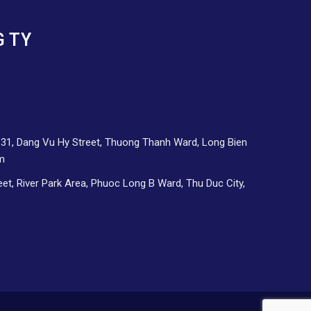
G TY
d 31, Dang Vu Hy Street, Thuong Thanh Ward, Long Bien
am
eet, River Park Area, Phuoc Long B Ward, Thu Duc City,