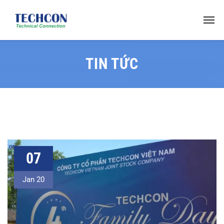
TIN TỨC
07
Jan 20